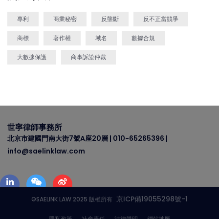
專利
商業秘密
反壟斷
反不正當競爭
商標
著作權
域名
數據合規
大數據保護
商事訴訟仲裁
世寧律師事務所
北京市建國門南大街7號A座20層 | 010-65265396 |
info@saelinklaw.com
京ICP備19055298號-1
©SAELINK LAW 2025 版權所有
隱私政策
社會責任
法律聲明
網站地圖