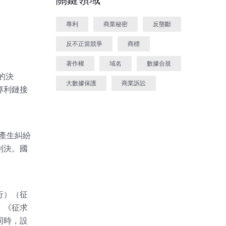
專利
商業秘密
反壟斷
反不正當競爭
商標
著作權
域名
數據合規
的決
大數據保護
商業訴訟
專利鏈接
產生糾紛
判決。國
行）（征
，《征求
同時，設