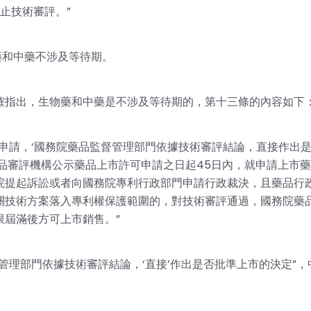
止技術審評。”
藥和中藥不涉及等待期。
確指出，生物藥和中藥是不涉及等待期的，第十三條的內容如下
申請，‘國務院藥品監督管理部門依據技術審評結論，直接作出
品審評機構公示藥品上市許可申請之日起45日內，就申請上市
院提起訴訟或者向國務院專利行政部門申請行政裁決，且藥品行
關技術方案落入專利權保護範圍的，對技術審評通過，國務院藥
限屆滿後方可上市銷售。”
管理部門依據技術審評結論，‘直接’作出是否批準上市的決定”，