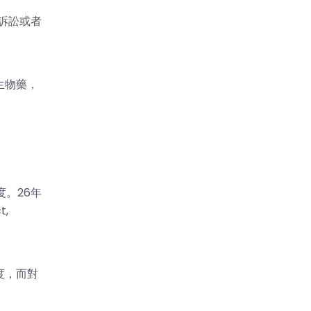
訴訟或者
生物藥，
度。26年
t,
度，而對