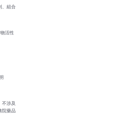
利、組合
藥物活性
明
，不涉及
務院藥品