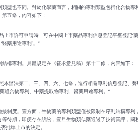
利類型也不同。對於化學藥而言，相關的專利類型包括化合物專
》第五條，內容如下：
品上市許可申請時，可在中國上市藥品專利信息登記平臺登記‘
‘醫藥用途專利’。”
列結構專利。具體規定在《征求意見稿》第十二條，內容如下：
按照本辦法第二、三、四、六、七條，進行相關專利信息登記、聲
中藥組合物專利、中藥提取物專利、醫藥用途專利。”
鏈接制度。壹方面，生物藥的專利類型僅被限制在序列結構專利
有等待期，即便存在訴訟，壹旦生物類似藥通過了技術審評，國
是否批準上市的決定。