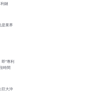
專利鏈
也是業界
即“專利
段時間
生巨大沖