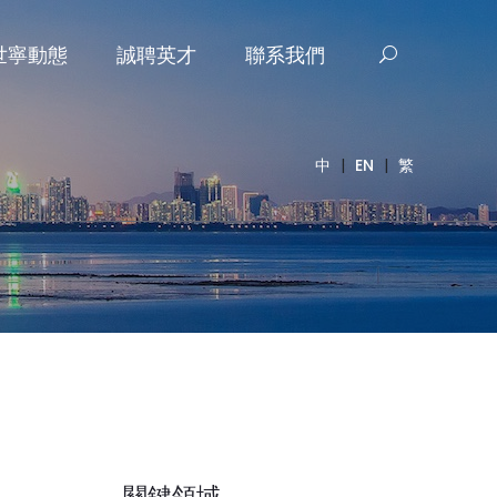
世寧動態
誠聘英才
聯系我們
中
|
EN
|
繁
關鍵領域