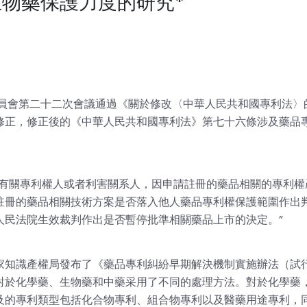
物藥保護力度的研究*
務委員會第二十二次會議通過《關於修改〈中華人民共和國專利法〉
修正，修正後的《中華人民共和國專利法》第七十六條涉及藥品
與有關專利權人或者利害關系人，因申請註冊的藥品相關的專利權
註冊的藥品相關技術方案是否落入他人藥品專利權保護範圍作出
人民法院生效裁判作出是否暫停批準相關藥品上市的決定。”
家知識產權局發布了《藥品專利糾紛早期解決機制實施辦法（試
對於化學藥、生物藥和中藥采用了不同的處理方法。對於化學藥
及的專利類型包括化合物專利、組合物專利以及醫藥用途專利，