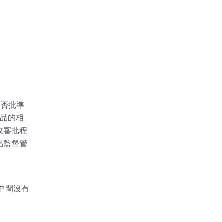
：
是否批準
藥品的相
政審批程
品監督管
中間沒有