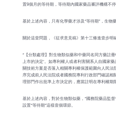
置9個月的等待期，等待期內國家藥品審評機構不停
基於上述內容，只有化學藥才涉及“等待期”，生物
關於這壹問題，《征求意見稿》第十三條進壹步明
“【分類處理】對生物類似藥和中藥同名同方藥註冊
上市的決定’。如專利權人或者利害關系人自國家藥
關技術方案是否落入相關專利權保護範圍向人民法
序完成前人民法院或者國務院專利行政部門確認相
理部門作出批準上市決定的，應當註明在專利權期
基於上述內容，對於生物類似藥，“國務院藥品監督
設置“等待期”這樣壹個環節。