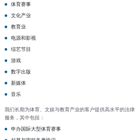
体育赛事
文化产业
教育业
电源和影视
综艺节目
游戏
数字出版
新媒体
音乐
我们长期为体育、文娱与教育产业的客户提供高水平的法律
服务，其中包括：
申办国际大型体育赛事