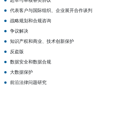
起草与审核各类协议
代表客户与国际组织、企业展开合作谈判
战略规划和合规咨询
争议解决
知识产权和商业、技术创新保护
反盗版
数据安全和数据合规
大数据保护
前沿法律问题研究